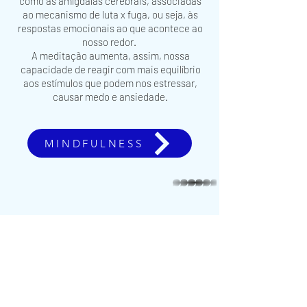
como as amígdalas cerebrais, associadas
ao mecanismo
de luta x fuga, ou seja, às
respostas emocionais ao que acontece ao
nosso redo
r.
A meditação aumenta, assim, nossa
capacidade de reagir com mais equilíbrio
aos estímulos que
podem nos estressar,
causar medo e ansiedade.
MINDFULNESS
whatsapp
Contato
Dharma Bhūmi
CENTER IV